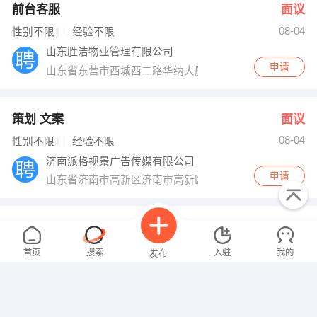
前台客服
面议
08-04
性别不限
经验不限
山东胜洁物业管理有限公司
申请
山东省东营市西城西二路华纳大厦21层2106室
策划 文案
面议
08-04
性别不限
经验不限
济南派格视景广告传媒有限公司
申请
山东省济南市高新区济南市高新区汇展国际花园
安全管理员
面议
08-04
性别不限
经验不限
首页
搜索
入驻
我的
发布
山东九恒集团有限公司
申请
山东省东营市广饶县陈官乡高店村对面