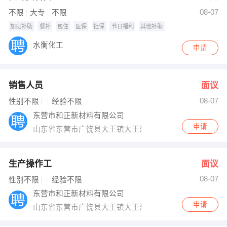
08-07
出纳
保险
不限
大专
不限
加班补助
餐补
包住
医保
社保
节日福利
其他补助
编辑
法律
水衡化工
申请
保洁
贸易采购
跟单
理财顾问
销售人员
面议
08-07
性别不限
经验不限
其他职位
东营市和正新材料有限公司
申请
山东省东营市广饶县大王镇大王汽车站向南2公里路东
生产操作工
面议
08-07
性别不限
经验不限
东营市和正新材料有限公司
申请
山东省东营市广饶县大王镇大王汽车站向南2公里路东