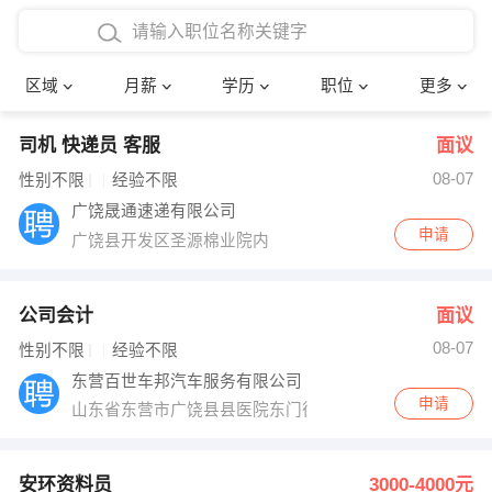
4000-5000元
本科
行政后勤
建筑装潢
确定
区域
月薪
学历
职位
更多
5000-8000元
硕士
销售岗位
教师
司机 快递员 客服
面议
8000-12000元
博士
文员
护士
08-07
性别不限
经验不限
12000-20000元
财务会计
传单派发
广饶晟通速递有限公司
申请
广饶县开发区圣源棉业院内
其他
超市零售
促销导购
网络IT
保健按摩
公司会计
面议
08-07
性别不限
经验不限
快递员
前台接待
东营百世车邦汽车服务有限公司
申请
山东省东营市广饶县县医院东门往南1000米路西
收银员
技术员/工程师
水电/机修
部门经理
安环资料员
3000-4000元