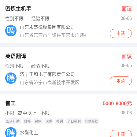
密炼主机手
面议
08-06
性别不限
经验不限
山东永盛橡胶集团有限公司
申请
山东省东营市广饶县东营市广饶县开发区广凯路8号
英语翻译
面议
08-06
性别不限
经验不限
济宁正和电子有限责任公司
申请
山东省济宁市高新技术开发区
普工
5000-8000元
08-06
不限
高中以上
不限
加班补助
餐补
包住
医保
社保
节日福利
其他补助
水衡化工
申请