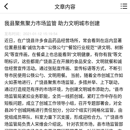
文章内容
我县聚焦聚力市场监管 助力文明城市创建
发布时间：2021-01-12 15:19:54
近日，在广饶县许多食品药品经营场所，常会看到在店内显著
位置悬挂着“诚信为本”“公筷公勺”“餐馆行业规范”“讲文明、树新
风”等宣传画，在餐桌上也总能看到“文明健康，有你有我”等文
明标识，这些都是广饶县正在开展的食品安全、文明就餐和诚
信经营宣传活动。通过张贴宣传画、宣传标语等方式，不断引
导市民使用公筷公勺、文明用餐。 当前，随着全市创城工作如
火如荼地进行，广饶县聚焦市场监管，多措并举、上下联动，
通过打造规范有序的市场环境，为创建文明城市添助力。“县市
场监管局紧扣业务职能，全员一线抓创城，紧盯工作中存在的
短板问题，成立了创城工作领导小组，召开专题部署会，对全
县26个创城网格进行责任划分，分22个组实行网格化监管，由
党组成员带队、科室力量下沉支援，形成迎检合力。”广饶县市
场监管局负责人宋维会介绍说。 针对农贸市场，县市场监管部