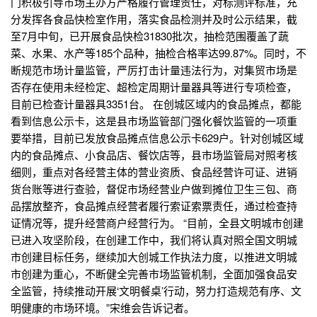
门积极引导市场主办方严格履行管理责任，对标测评标准，充
分发挥各食品快检室作用，落实食品检测并及时公示结果，截
至7月中旬，已开展食品快检31830批次，抽检范围覆盖了蔬
菜、水果、水产等185个品种，抽检合格率达99.87%。同时，不
断规范市场计量监管，严厉打击计量违法行为，对集贸市场是
否存在使用未经检定、超检定周期计量器具等进行专项检查，
目前已检查计量器具3351台。 在创城区域内的食品摊点，都能
看到信息公示卡，这是县市场监管部门强化餐饮监管的一项重
要举措，目前已发放食品摊点信息公示卡629户。针对创城区域
内的食品摊点、小食品店、餐饮店等，县市场监管局对照考核
细则，重点对各经营主体的营业资质、食品经营许可证、进销
货台账等进行查验，督促市场经营业户做到摊位卫生三包、商
品摆放整齐，食品摊点经营者履行索证索票责任，通过检查持
证情况等，提升经营商户经营行为。 “目前，全县文明城市创建
已进入攻坚阶段，在创建工作中，我们将认真对照全国文明城
市创建目标任务，继续加大创城工作执法力度，以推进文明城
市创建为重心，不断健全完善市场监管机制，全面加强食品安
全监管，持续推动开展‘文明餐桌’行动，努力打造规范有序、文
明健康的市场环境。”宋维会告诉记者。