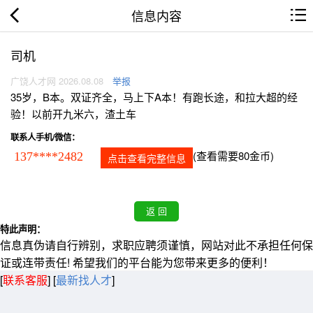
信息内容
司机
广饶人才网 2026.08.08
举报
35岁，B本。双证齐全，马上下A本！有跑长途，和拉大超的经
验！以前开九米六，渣土车
联系人手机/微信：
(查看需要80金币)
137****2482
点击查看完整信息
特此声明：
信息真伪请自行辨别，求职应聘须谨慎，网站对此不承担任何保
证或连带责任! 希望我们的平台能为您带来更多的便利！
[
联系客服
]
[
最新找人才
]